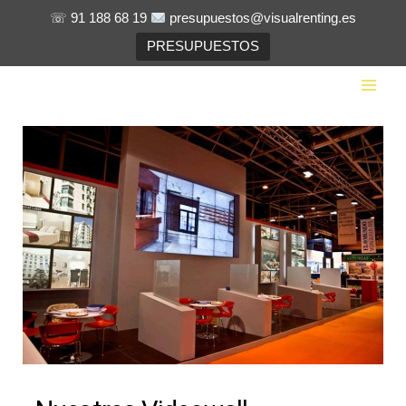
Ir
☏ 91 188 68 19
presupuestos@visualrenting.es
al
PRESUPUESTOS
contenido
Main
Men