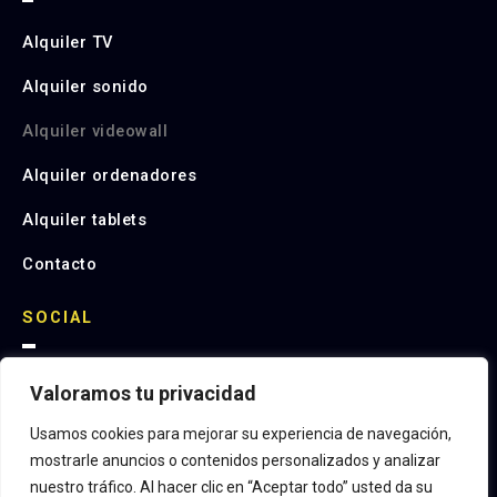
Alquiler TV
Alquiler sonido
Alquiler videowall
Alquiler ordenadores
Alquiler tablets
Contacto
SOCIAL
Valoramos tu privacidad
I
n
s
Usamos cookies para mejorar su experiencia de navegación,
t
mostrarle anuncios o contenidos personalizados y analizar
a
nuestro tráfico. Al hacer clic en “Aceptar todo” usted da su
g